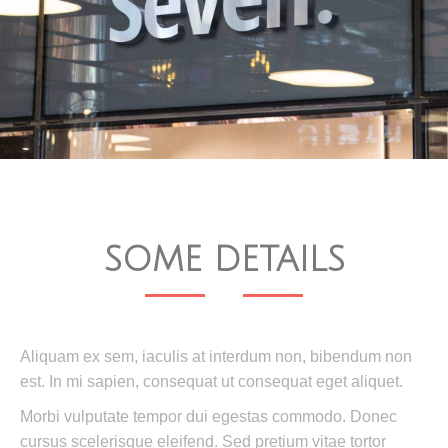
SOME DETAILS
Aliquam ex sem, iaculis at interdum non, bibendum non
est. In mi sapien, consequat ut consequat eget aliquet.
Morbi vulputate tempor dui egestas commodo. Donec
cursus scelerisque eleifend. Sed pretium vitae tortor